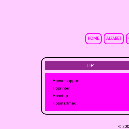
HOME
ALFABET
HP
Hpcomsupport
Hpprinter
Hpsetup
Hpsmartmac
© 20