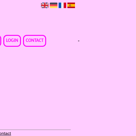
-
-
-
-
-
-
-
LOGIN
CONTACT
ontact