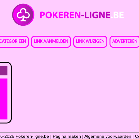
CATEGORIEËN
LINK AANMELDEN
LINK WIJZIGEN
ADVERTEREN
06-2026
Pokeren-ligne.be
|
Pagina maken
|
Algemene voorwaarden
|
C