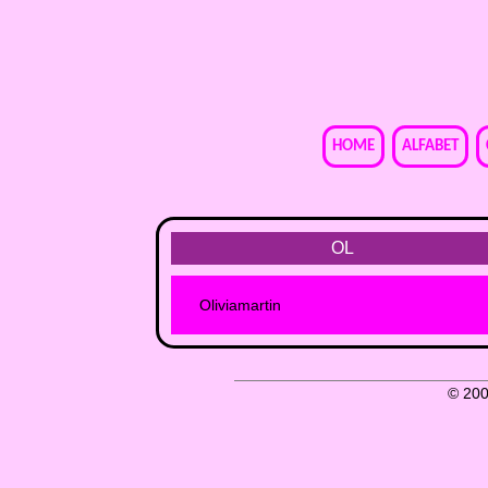
HOME
ALFABET
OL
Oliviamartin
© 20